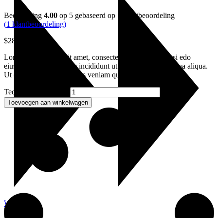
Beoordeling
4.00
op 5 gebaseerd op
1
klantbeoordeling
(
1
klantbeoordeling)
$
28.00
Lorem ipsum dolor sit amet, consectetur adipisicing elitsi edo
eiusmod senteas tempor incididunt ut labore et dolr emagna aliqua.
Ut enim ad minim dano ris veniam quis
Tequila shot quantity
Toevoegen aan winkelwagen
Winkel