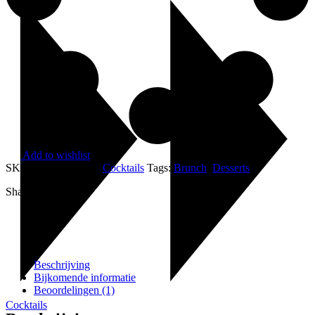
Add to wishlist
SKU:
031
Categorie:
Cocktails
Tags:
Brunch
,
Desserts
Share:
Beschrijving
Bijkomende informatie
Beoordelingen (1)
Cocktails