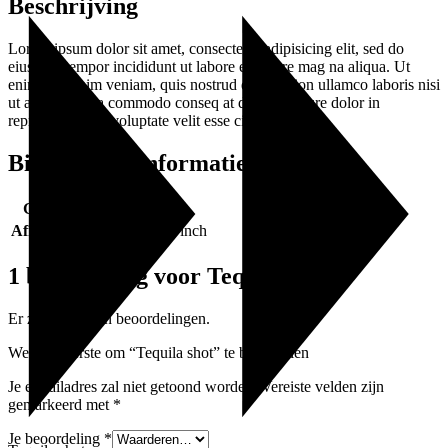
Beschrijving
Lorem ipsum dolor sit amet, consectetur adipisicing elit, sed do
eiusmod tempor incididunt ut labore et dolore mag na aliqua. Ut
enim ad minim veniam, quis nostrud exercitation ullamco laboris nisi
ut aliquip ex ea commodo conseq at duis aute irure dolor in
reprehenderit in voluptate velit esse cillum dolore.
Bijkomende informatie
Gewicht
0.5 lbs
Afmetingen
36 × 28 × 10 inch
1 beoordeling voor
Tequila shot
Er zijn nog geen beoordelingen.
Wees de eerste om “Tequila shot” te beoordelen
Je e-mailadres zal niet getoond worden.
Vereiste velden zijn
gemarkeerd met
*
Je beoordeling
*