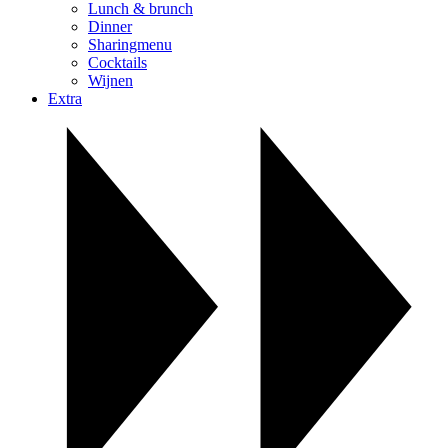
Lunch & brunch
Dinner
Sharingmenu
Cocktails
Wijnen
Extra